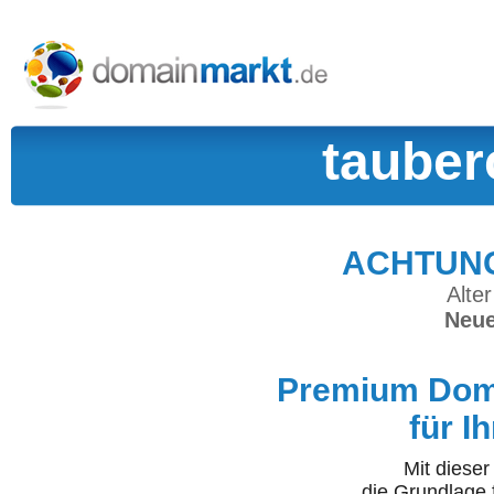
tauber
ACHTUNG:
Alter
Neue
Premium Doma
für I
Mit diese
die Grundlage 